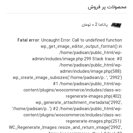
محصولات پر فروش
پاناما 2
۰
تومان
Fatal error
: Uncaught Error: Call to undefined function
wp_get_image_editor_output_format() in
/home/padisan/public_html/wp-
admin/includes/image.php:299 Stack trace: #0
/home/padisan/public_html/wp-
admin/includes/image.php(588):
wp_create_image_subsizes('/home/padisan/p...', '2992')
#1 /home/padisan/public_html/wp-
content/plugins/woocommerce/includes/class-wc-
regenerate-images.php(402):
wp_generate_attachment_metadata('2992',
'/home/padisan/p...') #2 /home/padisan/public_html/wp-
content/plugins/woocommerce/includes/class-wc-
regenerate-images.php(251):
WC_Regenerate_Images::resize_and_return_image('2992',