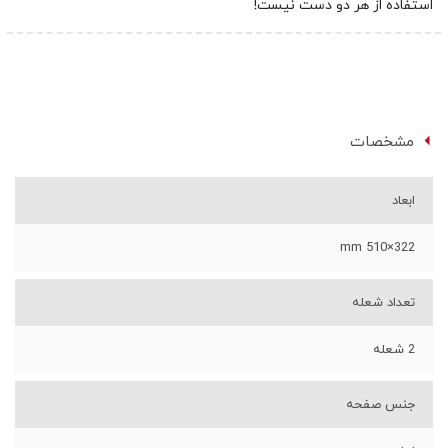
استفاده از هر دو دست نیست!
مشخصات
ابعاد
322×510 mm
تعداد شعله
2 شعله
جنس صفحه