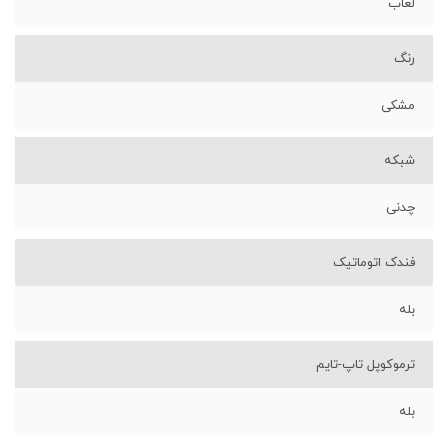
لعاب
رنگ
مشکی
شبکه
چدنی
فندک اتوماتیک
بله
ترموکوپل تاپ-تایم
بله