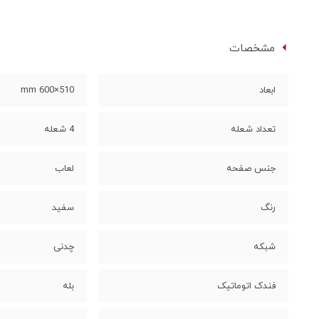
مشخصات
ابعاد
510×600 mm
تعداد شعله
4 شعله
جنس صفحه
لعاب
رنگ
سفید
شبکه
چدنی
فندک اتوماتیک
بله