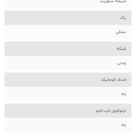
شیشه سکوریت
رنگ
مشکی
شبکه
چدنی
فندک اتوماتیک
بله
ترموکوپل تاپ-تایم
بله