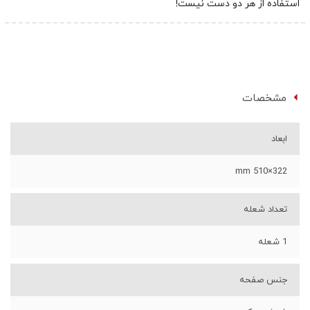
استفاده از هر دو دست نیست!
مشخصات
ابعاد
322×510 mm
تعداد شعله
1 شعله
جنس صفحه