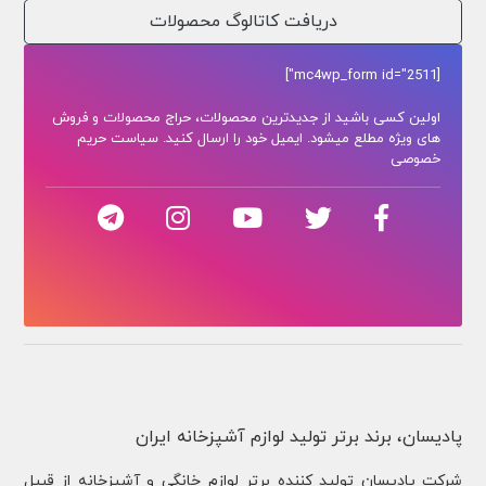
دریافت کاتالوگ محصولات
[mc4wp_form id="2511"]
اولین کسی باشید از جدیدترین محصولات، حراج محصولات و فروش
های ویژه مطلع میشود. ایمیل خود را ارسال کنید. سیاست حریم
خصوصی
پادیسان، برند برتر تولید لوازم آشپزخانه ایران
شركت پادیسان توليد کننده برتر لوازم خانگي و آشپزخانه از قبيل