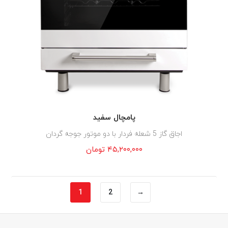
پامچال سفید
اجاق گاز 5 شعله فردار با دو موتور جوجه گردان
۴۵,۲۰۰,۰۰۰
تومان
1
2
→