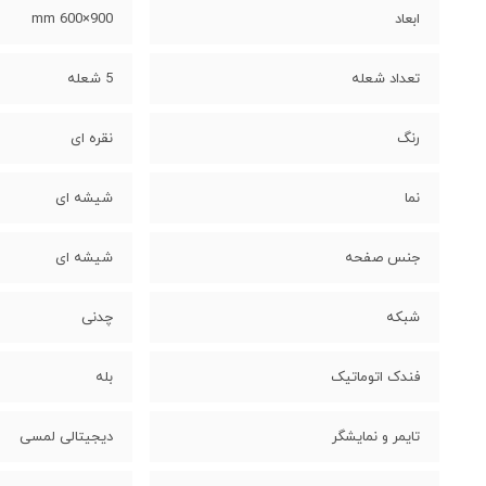
ابعاد
900×600 mm
تعداد شعله
5 شعله
رنگ
نقره ای
نما
شیشه ای
جنس صفحه
شیشه ای
شبکه
چدنی
فندک اتوماتیک
بله
تایمر و نمایشگر
دیجیتالی لمسی