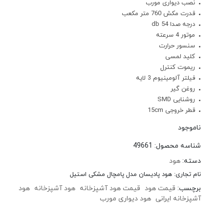
نصب دیواری مورب
قدرت مکش 760 متر مکعب
درجه صدا 54 db
موتور 4 سرعته
سنسور حرارت
کلید لمسی
ریموت کنترل
فیلتر آلومینیوم 3 لایه
روغن گیر
روشنایی SMD
قطر خروجی 15cm
ناموجود
شناسه محصول:
49661
دسته:
هود
نام تجاری:
هود پادیسان مدل پامچال مشکی استیل
برچسب:
قیمت هود
قیمت هود آشپزخانه
هود آشپزخانه
هود
آشپزخانه ایرانی
هود دیواری مورب