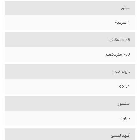
موتور
4 سرعته
قدرت مکش
760 مترمکعب
درجه صدا
54 db
سنسور
حرارت
کلید لمسی