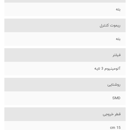
بله
ریموت کنترل
بله
فیلتر
آلومینیوم 3 لایه
روشنایی
SMD
قطر خروجی
15 cm