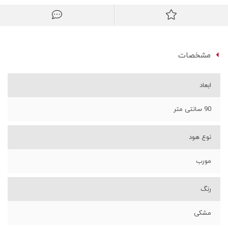
مشخصات
ابعاد
90 سانتی متر
نوع هود
مورب
رنگ
مشکی