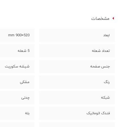
مشخصات
ابعاد
520×900 mm
تعداد شعله
5 شعله
جنس صفحه
شیشه سکوریت
رنگ
مشکی
شبکه
چدنی
فندک اتوماتیک
بله