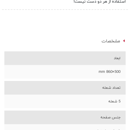
استفاده از هر دو دست نیست!
مشخصات
ابعاد
500×860 mm
تعداد شعله
5 شعله
جنس صفحه