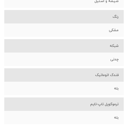
شیشه و استیل
رنگ
مشکی
شبکه
چدنی
فندک اتوماتیک
بله
ترموکوپل تاپ-تایم
بله