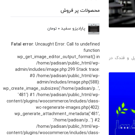
محصولات پر فروش
پارادیزو سفید
۰
تومان
Fatal error
: Uncaught Error: Call to undefined
function
wp_get_image_editor_output_format() in
پل و فندک در
/home/padisan/public_html/wp-
admin/includes/image.php:299 Stack trace:
#0 /home/padisan/public_html/wp-
admin/includes/image.php(588):
wp_create_image_subsizes('/home/padisan/p...',
'481') #1 /home/padisan/public_html/wp-
content/plugins/woocommerce/includes/class-
wc-regenerate-images.php(402):
wp_generate_attachment_metadata('481',
'/home/padisan/p...') #2
/home/padisan/public_html/wp-
content/plugins/woocommerce/includes/class-