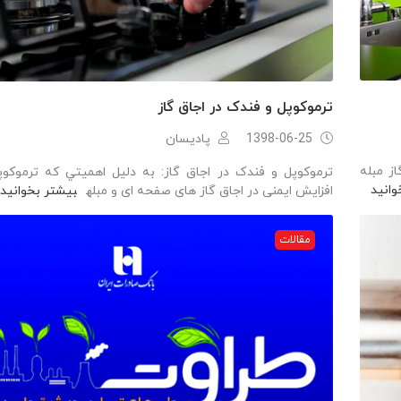
ترموکوپل و فندک در اجاق گاز
1398-06-25
پادیسان
ز مبله
ترموکوپل و فندک در اجاق گاز: به دليل اهميتي که ترموکو
وانید
افزایش ایمنی در اجاق گاز های صفحه ای و مبله
بیشتر بخوانید
مقالات