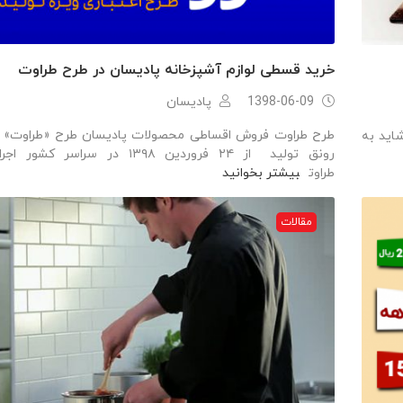
خرید قسطی لوازم آشپزخانه پادیسان در طرح طراوت
1398-06-09
پادیسان
طرح طراوت فروش اقساطی محصولات پادیسان طرح «طراوت» وی
اید به
رونق تولید از ۲۴ فروردین ۱۳۹۸ در سراس
طراوت
بیشتر بخوانید
مقالات