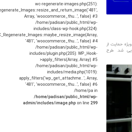
wc-regenerate-images.php(251):
generate_Images::resize_and_return_image('481',
Array, 'woocommerce_thu...', false) #3
/home/padisan/public_html/wp-
includes/class-wp-hook.php(324):
_Regenerate_Images::maybe_resize_image(Array,
'481', 'woocommerce_thu...', false) #4
ژه حمایت از
/home/padisan/public_html/wp-
ر کشور اجرایی شد. طرح
includes/plugin.php(205): WP_Hook-
>apply_filters(Array, Array) #5
/home/padisan/public_html/wp-
includes/media.php(1019):
apply_filters('wp_get_attachme...', Array,
'481', 'woocommerce_thu...', false) #6
/home/pa in
/home/padisan/public_html/wp-
admin/includes/image.php
on line
299