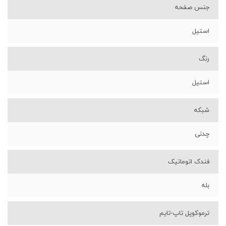
جنس صفحه
استیل
رنگ
استیل
شبکه
چدنی
فندک اتوماتیک
بله
ترموکوپل تاپ-تایم