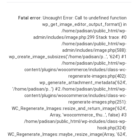
Fatal error
: Uncaught Error: Call to undefined function
wp_get_image_editor_output_format() in
/home/padisan/public_html/wp-
admin/includes/image.php:299 Stack trace: #0
/home/padisan/public_html/wp-
admin/includes/image.php(588):
wp_create_image_subsizes('/home/padisan/p...', '624') #1
/home/padisan/public_html/wp-
content/plugins/woocommerce/includes/class-wc-
regenerate-images.php(402):
wp_generate_attachment_metadata('624',
'/home/padisan/p...') #2 /home/padisan/public_html/wp-
content/plugins/woocommerce/includes/class-wc-
regenerate-images.php(251):
WC_Regenerate_Images::resize_and_return_image('624',
Array, 'woocommerce_thu...', false) #3
/home/padisan/public_html/wp-includes/class-wp-
hook.php(324):
WC_Regenerate_Images::maybe_resize_image(Array, '624',