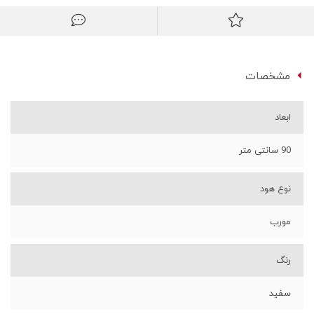
مشخصات
ابعاد
90 سانتی متر
نوع هود
مورب
رنگ
سفید