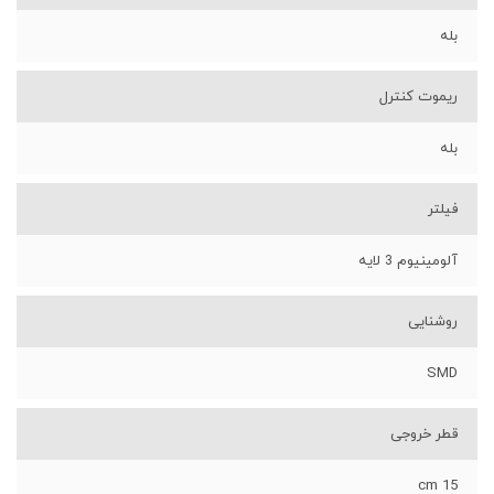
بله
ریموت کنترل
بله
فیلتر
آلومینیوم 3 لایه
روشنایی
SMD
قطر خروجی
15 cm