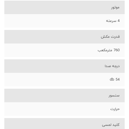
موتور
4 سرعته
قدرت مکش
760 مترمکعب
درجه صدا
54 db
سنسور
حرارت
کلید لمسی