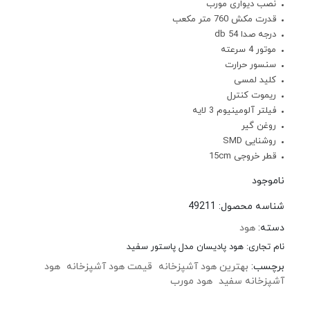
نصب دیواری مورب
قدرت مکش 760 متر مکعب
درجه صدا 54 db
موتور 4 سرعته
سنسور حرارت
کلید لمسی
ریموت کنترل
فیلتر آلومینیوم 3 لایه
روغن گیر
روشنایی SMD
قطر خروجی 15cm
ناموجود
شناسه محصول:
49211
دسته:
هود
نام تجاری:
هود پادیسان مدل پاستور سفید
برچسب:
بهترین هود آشپزخانه
قیمت هود آشپزخانه
هود
آشپزخانه سفید
هود مورب