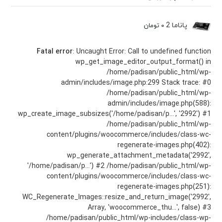
پاناما 2
۰
تومان
Fatal error
: Uncaught Error: Call to undefined function
wp_get_image_editor_output_format() in
/home/padisan/public_html/wp-
admin/includes/image.php:299 Stack trace: #0
/home/padisan/public_html/wp-
admin/includes/image.php(588):
wp_create_image_subsizes('/home/padisan/p...', '2992') #1
/home/padisan/public_html/wp-
content/plugins/woocommerce/includes/class-wc-
regenerate-images.php(402):
wp_generate_attachment_metadata('2992',
'/home/padisan/p...') #2 /home/padisan/public_html/wp-
content/plugins/woocommerce/includes/class-wc-
regenerate-images.php(251):
WC_Regenerate_Images::resize_and_return_image('2992',
Array, 'woocommerce_thu...', false) #3
/home/padisan/public_html/wp-includes/class-wp-