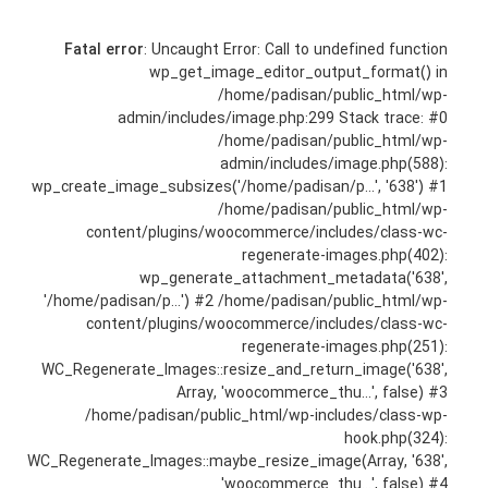
Fatal error
: Uncaught Error: Call to undefined function
wp_get_image_editor_output_format() in
/home/padisan/public_html/wp-
admin/includes/image.php:299 Stack trace: #0
/home/padisan/public_html/wp-
admin/includes/image.php(588):
wp_create_image_subsizes('/home/padisan/p...', '638') #1
/home/padisan/public_html/wp-
content/plugins/woocommerce/includes/class-wc-
regenerate-images.php(402):
wp_generate_attachment_metadata('638',
'/home/padisan/p...') #2 /home/padisan/public_html/wp-
content/plugins/woocommerce/includes/class-wc-
regenerate-images.php(251):
WC_Regenerate_Images::resize_and_return_image('638',
Array, 'woocommerce_thu...', false) #3
/home/padisan/public_html/wp-includes/class-wp-
hook.php(324):
WC_Regenerate_Images::maybe_resize_image(Array, '638',
'woocommerce_thu...', false) #4