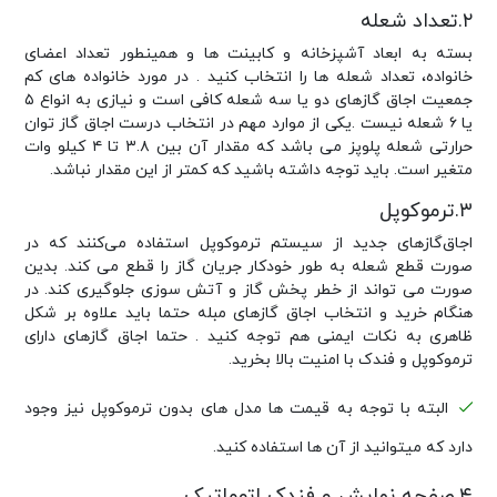
۲.تعداد شعله
بسته به ابعاد آشپزخانه و کابینت ها و همینطور تعداد اعضای
خانواده، تعداد شعله ها را انتخاب کنید . در مورد خانواده های کم
جمعیت اجاق گازهای دو یا سه شعله کافی است و نیازی به انواع ۵
یا ۶ شعله نیست .یکی از موارد مهم در انتخاب درست اجاق گاز توان
حرارتی شعله پلوپز می باشد که مقدار آن بین ۳.۸ تا ۴ کیلو وات
متغیر است. باید توجه داشته باشید که کمتر از این مقدار نباشد.
۳.ترموکوپل
اجاق‌گازهای جدید از سیستم ترموکوپل استفاده می‌کنند که در
صورت قطع شعله به طور خودکار جریان گاز را قطع می کند. بدین
صورت می تواند از خطر پخش گاز و آتش سوزی جلوگیری کند. در
هنگام خرید و انتخاب اجاق گازهای مبله حتما باید علاوه بر شکل
ظاهری به نکات ایمنی هم توجه کنید . حتما اجاق گازهای دارای
ترموکوپل و فندک با امنیت بالا بخرید.
البته با توجه به قیمت ها مدل های بدون ترموکوپل نیز وجود
دارد که میتوانید از آن ها استفاده کنید.
۴.صفحه نمایش و فندک اتوماتیک