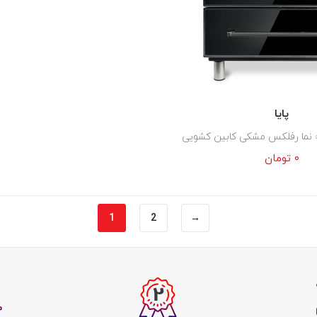
پایا
۰
تومان
1
2
→