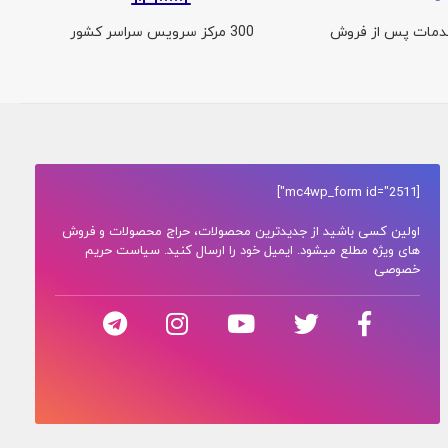
300 مرکز سرویس سراسر کشور
[mc4wp_form id="2511"]
اولین کسی باشید از جدیدترین محصولات، حراج محصولات و فروش
های ویژه مطلع میشود. ایمیل خود را ارسال کنید. سیاست حریم
خصوصی