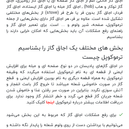
اجاق گاز خانگی اعم از اجاق گاز صفحه ای یا اجاق گاز رومیزی، اجاق
گاز توکار و هاب (hob) , اجاق گاز مبله یا اجاق گاز ایستاده، اجاق گاز
فردار، اجاق گاز بدون فر یا طرح فر (stove) از بخش‌های مختلفی
تشکیل شده است. علاوه بر فر، هر اجاق گاز دارای بخش‌هایی از جمله
ترموکوپل، صفحه، شیر ولوم و … است. برای تعمیر اجاق گاز و
راهنمای رفع مشکلات آن باید بخش‌هایی که امکان خرابی دارند را
بشناسیم.
بخش های مختلف یک اجاق گاز را بشناسیم
ترموکوپل چیست
در اجاق گازهای پادیسان در دو نوع صفحه ای و مبله برای افزایش
ایمنی از قطعه ای به نام ترموکوپل استفاده میگردد که وظیفه
ترموکوپل به همراه قطعه دیگری به نام بوبین افزایش ایمنی و قطع
گاز در صورت خاموشی شعله میباشد تا خروج گاز باعث انفجار و
آتش سوزی نگردد. بنابراین در صورت سر رفتن غذا و خاموش شدن
شعله جريان گاز قطع مي گردد و خطر انتشار گاز وجود ندارد. برای
دریافت اطلاعات بیشتر درباره ترموکوپل
اینجا
کلیک کنید.
برای رفع مشکلات اجاق گاز که مربوط به این بخش می‌شود
می‌توانیم با برداشتن دست از روی ولوم شعله را پایدار نگه داشته و