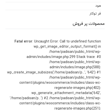
هود
فر توکار
محصولات پر فروش
Fatal error
: Uncaught Error: Call to undefined function
wp_get_image_editor_output_format() in
/home/padisan/public_html/wp-
admin/includes/image.php:299 Stack trace: #0
/home/padisan/public_html/wp-
admin/includes/image.php(588):
wp_create_image_subsizes('/home/padisan/p...', '642') #1
/home/padisan/public_html/wp-
content/plugins/woocommerce/includes/class-wc-
regenerate-images.php(402):
wp_generate_attachment_metadata('642',
'/home/padisan/p...') #2 /home/padisan/public_html/wp-
content/plugins/woocommerce/includes/class-wc-
regenerate-images.php(251):