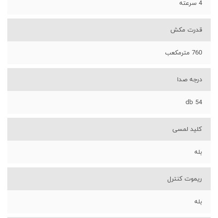
4 سرعته
قدرت مکش
760 مترمکعب
درجه صدا
54 db
کلید لمسی
بله
ریموت کنترل
بله