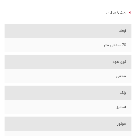
مشخصات
ابعاد
70 سانتی متر
نوع هود
مخفی
رنگ
استیل
موتور