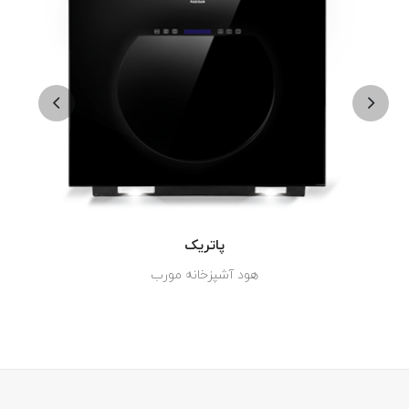
پاتریک
هود آشپزخانه مورب