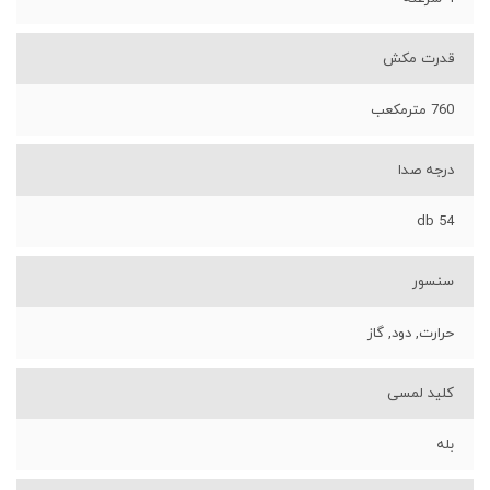
قدرت مکش
760 مترمکعب
درجه صدا
54 db
سنسور
حرارت, دود, گاز
کلید لمسی
بله