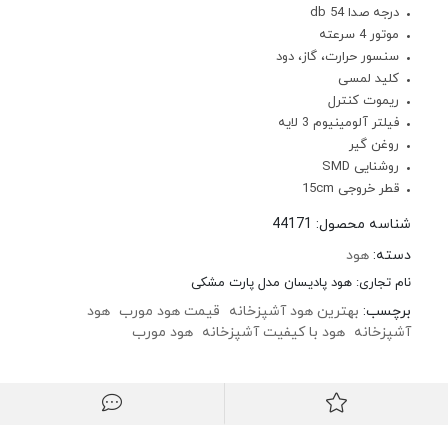
درجه صدا 54 db
موتور 4 سرعته
سنسور حرارت، گاز، دود
کلید لمسی
ریموت کنترل
فیلتر آلومینیوم 3 لایه
روغن گیر
روشنایی SMD
قطر خروجی 15cm
شناسه محصول:
44171
دسته:
هود
نام تجاری:
هود پادیسان مدل پارت مشکی
برچسب:
بهترین هود آشپزخانه
قیمت هود مورب
هود
آشپزخانه
هود با کیفیت آشپزخانه
هود مورب