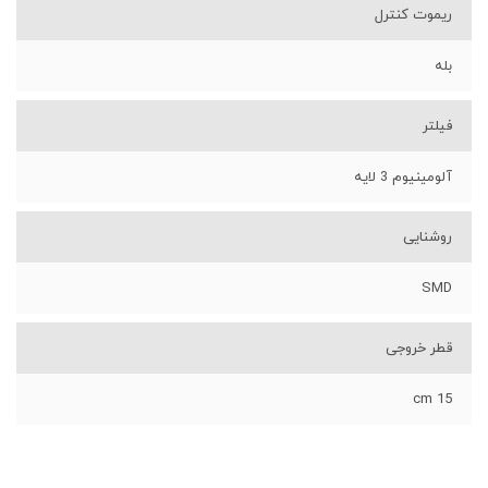
ریموت کنترل
بله
فیلتر
آلومینیوم 3 لایه
روشنایی
SMD
قطر خروجی
15 cm