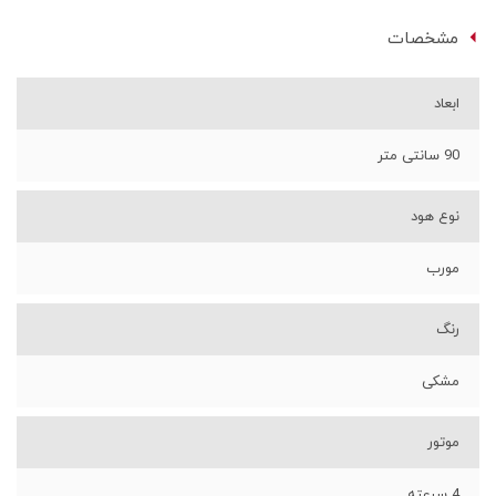
مشخصات
ابعاد
90 سانتی متر
نوع هود
مورب
رنگ
مشکی
موتور
4 سرعته