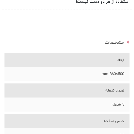
استفاده از هر دو دست نیست!
مشخصات
ابعاد
500×860 mm
تعداد شعله
5 شعله
جنس صفحه