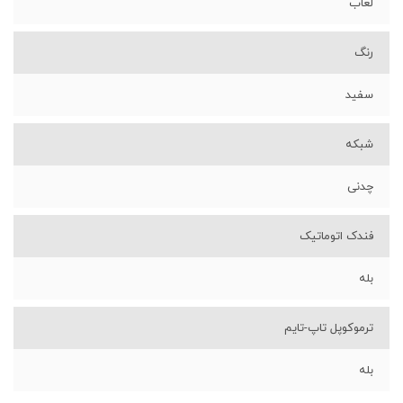
لعاب
رنگ
سفید
شبکه
چدنی
فندک اتوماتیک
بله
ترموکوپل تاپ-تایم
بله