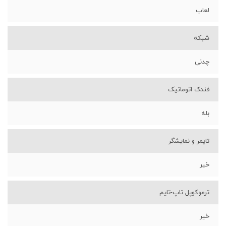
لعاب
شبکه
چدنی
فندک اتوماتیک
بله
تایمر و نمایشگر
خیر
ترموکوپل تاپ-تایم
خیر