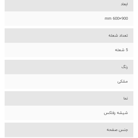
ابعاد
900×600 mm
تعداد شعله
5 شعله
رنگ
مشکی
نما
شیشه رفلکس
جنس صفحه