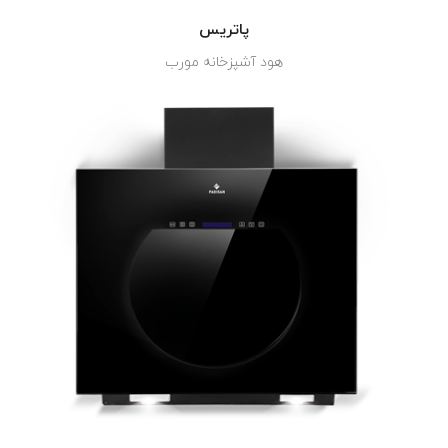
پاتریس
هود آشپزخانه مورب