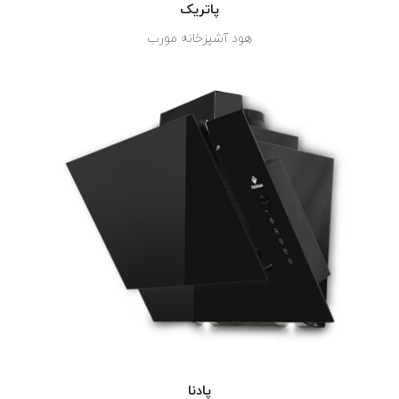
پاتریک
هود آشپزخانه مورب
پادنا