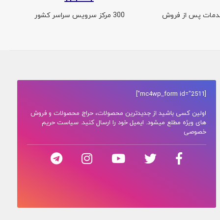
300 مرکز سرویس سراسر کشور
[mc4wp_form id="2511"]
اولین کسی باشید از جدیدترین محصولات، حراج محصولات و فروش
های ویژه مطلع میشود. ایمیل خود را ارسال کنید. سیاست حریم
خصوصی