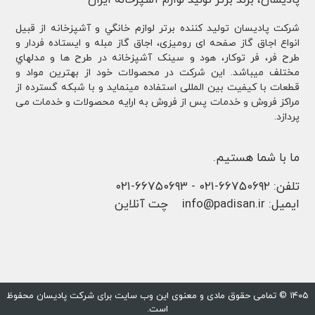
پادیسان، برند برتر تولید لوازم آشپزخانه ایران
شركت پادیسان توليد کننده برتر لوازم خانگي و آشپزخانه از قبيل
انواع اجاق گاز صفحه ای رومیزی، اجاق گاز مبله و ایستاده فردار و
طرح فر، فر توكار، هود و سینک آشپزخانه در طرح ها و مدلهاي
مختلف ميباشد. این شرکت در محصولات خود از بهترین مواد و
قطعات با کیفیت بین المللی استفاده مینماید و با شبکه گسترده از
مراکز فروش و خدمات پس از فروش به ارایه محصولات و خدمات می
پردازد.
ما با شما هستیم.
تلفن:
۶۶۷۵۰۶۹۲-۰۲۱
-
۶۶۷۵۰۶۹۳-۰۲۱
ایمیل:
info@padisan.ir
چت آنلاین
۱۴۰۵ © تمامی حقوق مادی و معنوی این وب سایت برای شرکت پادیسان محفوظ
است.