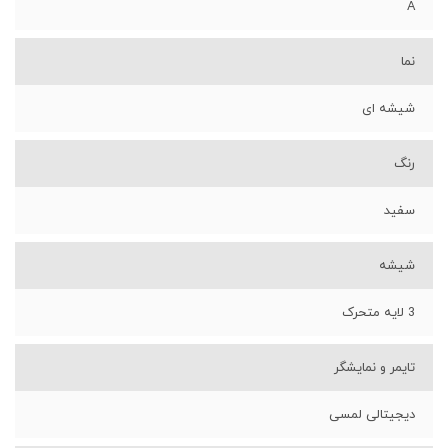
A
نما
شیشه ای
رنگ
سفید
شیشه
3 لایه متحرک
تایمر و نمایشگر
دیجیتالی لمسی