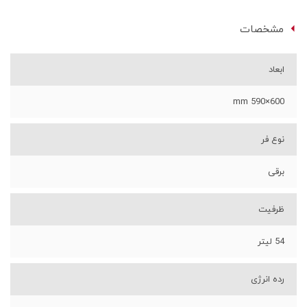
مشخصات
ابعاد
600×590 mm
نوع فر
برقی
ظرفیت
54 لیتر
رده انرژی